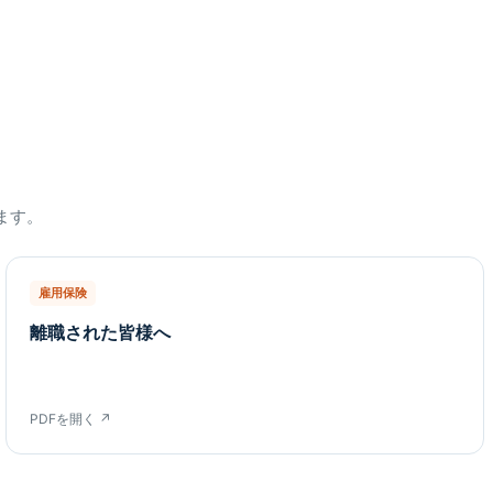
ます。
雇用保険
離職された皆様へ
PDFを開く ↗